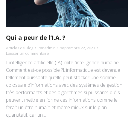
Qui a peur de l’I.A. ?
Articles de Blog
Par
admin
septembre 22, 2023
Laisser un commentaire
L’intelligence artificielle (IA) imite l’intelligence humaine.
Comment est-ce possible ?L’informatique est devenue
tellement puissante qu’elle peut stocker une somme
colossale d’informations avec des systèmes de gestion
très performants et des algorithmes si puissants qu’ils
peuvent mettre en forme ces informations comme le
ferait un être humain et même mieux sur le plan
quantitatif, car un…