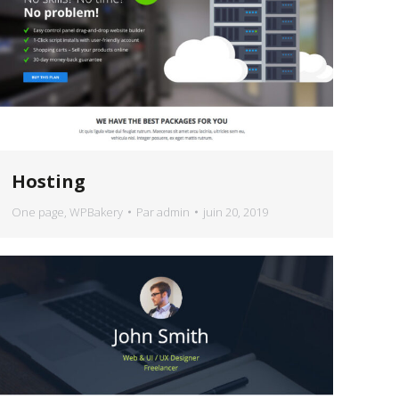
Hosting
One page
,
WPBakery
Par
admin
juin 20, 2019