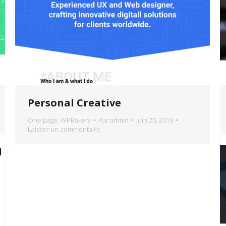
Personal Creative
One page
,
WPBakery
Par
admin
juin 20, 2019
Laisser un commentaire