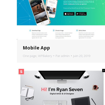
Mobile App
One page
,
WPBakery
Par
admin
juin 20, 2019