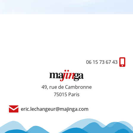
06 15 73 67 43
49, rue de Cambronne
75015 Paris
eric.lechangeur@majinga.com