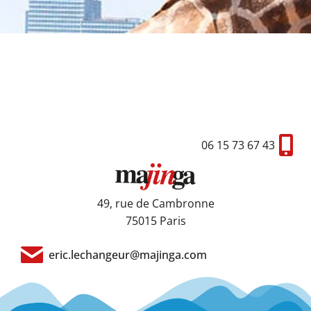
06 15 73 67 43
49, rue de Cambronne
75015 Paris
eric.lechangeur@majinga.com